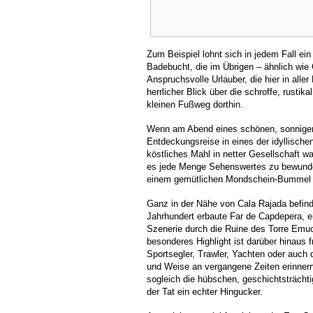
Zum Beispiel lohnt sich in jedem Fall ei
Badebucht, die im Übrigen – ähnlich wie 
Anspruchsvolle Urlauber, die hier in all
herrlicher Blick über die schroffe, rusti
kleinen Fußweg dorthin.
Wenn am Abend eines schönen, sonnigen T
Entdeckungsreise in eines der idyllisch
köstliches Mahl in netter Gesellschaft wa
es jede Menge Sehenswertes zu bewunde
einem gemütlichen Mondschein-Bummel 
Ganz in der Nähe von Cala Rajada befindet
Jahrhundert erbaute Far de Capdepera, ei
Szenerie durch die Ruine des Torre Emuca
besonderes Highlight ist darüber hinaus 
Sportsegler, Trawler, Yachten oder auch 
und Weise an vergangene Zeiten erinnern
sogleich die hübschen, geschichtsträcht
der Tat ein echter Hingucker.