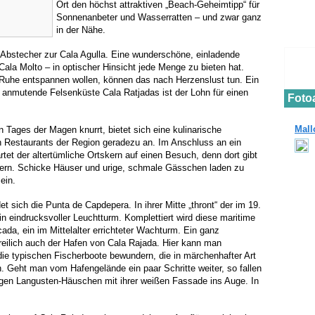
Ort den höchst attraktiven „Beach-Geheimtipp“ für
Sonnenanbeter und Wasserratten – und zwar ganz
in der Nähe.
n Abstecher zur Cala Agulla. Eine wunderschöne, einladende
Cala Molto – in optischer Hinsicht jede Menge zu bieten hat.
er Ruhe entspannen wollen, können das nach Herzenslust tun. Ein
kal anmutende Felsenküste Cala Ratjadas ist der Lohn für einen
Foto
Mall
ages der Magen knurrt, bietet sich eine kulinarische
en Restaurants der Region geradezu an. Im Anschluss an ein
rtet der altertümliche Ortskern auf einen Besuch, denn dort gibt
rn. Schicke Häuser und urige, schmale Gässchen laden zu
ein.
 sich die Punta de Capdepera. In ihrer Mitte „thront“ der im 19.
n eindrucksvoller Leuchtturm. Komplettiert wird diese maritime
da, ein im Mittelalter errichteter Wachturm. Ein ganz
freilich auch der Hafen von Cala Rajada. Hier kann man
die typischen Fischerboote bewundern, die in märchenhafter Art
. Geht man vom Hafengelände ein paar Schritte weiter, so fallen
igen Langusten-Häuschen mit ihrer weißen Fassade ins Auge. In