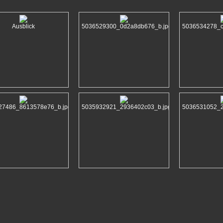
Ausblick
5036529300_0d2a8db676_b.jpg
5036534278_c
27486_8613578e76_b.jpg
5035932921_2936402c03_b.jpg
5036531052_2