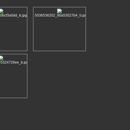
0bcf3a0dd_b.jpg
5036536202_80a53027b4_b.jpg
5324726ee_b.jpg