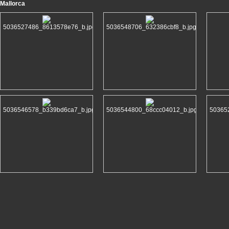
Mallorca
5036527486_8613578e76_b.jpg
5036548706_632386cbf8_b.jpg
5036546578_b339bd6ca7_b.jpg
5036544800_68ccc04012_b.jpg
50365